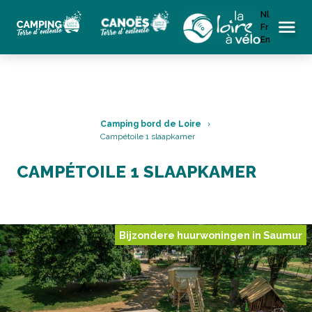
Nl
Fr
Menu
En
Camping bord de Loire
Campétoile 1 slaapkamer
CAMPÉTOILE 1 SLAAPKAMER
Bijzondere huurwoningen in Saumur