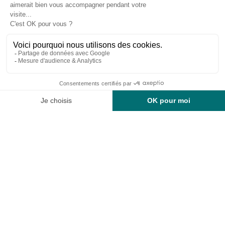
Restons en contact
https://fr-fr.facebook.com/terredentente/
https://www.instagram.com/campingter
https://youtu.be/m64EETG50vo?fe
Rechercher
Réalisation : ESE Communication
Mentions légales